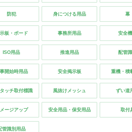
防犯
身につける用品
幕
示板・ボード
事務所用品
安全
ISO用品
推進用品
配管
事開始時用品
安全掲示板
重機・積
タッチ取付標識
風抜けメッシュ
ずい道
メージアップ
安全用品・保安用品
取付
配管識別用品