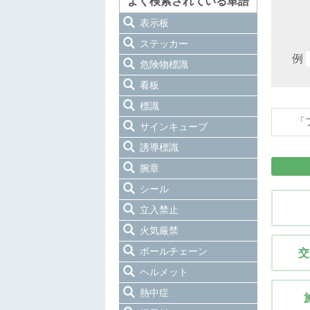
よく検索されている単語
表示板
ステッカー
例
危険物標識
看板
標識
「
サインキューブ
誘導標識
腕章
シール
立入禁止
火気厳禁
ボールチェーン
交
ヘルメット
熱中症