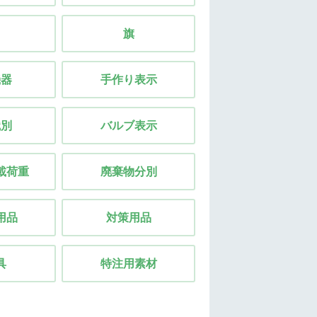
旗
機器
手作り表示
識別
バルブ表示
載荷重
廃棄物分別
用品
対策用品
具
特注用素材