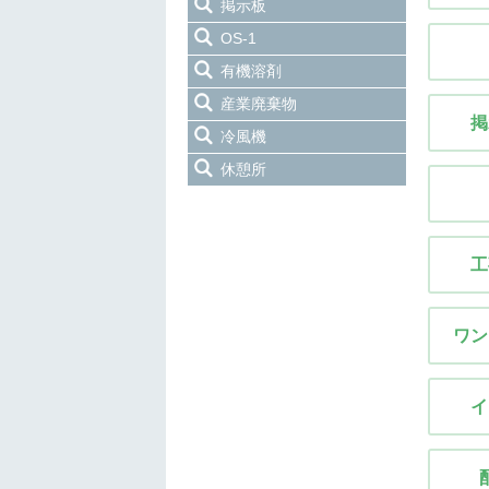
掲示板
OS-1
有機溶剤
産業廃棄物
掲
冷風機
休憩所
工
ワン
イ