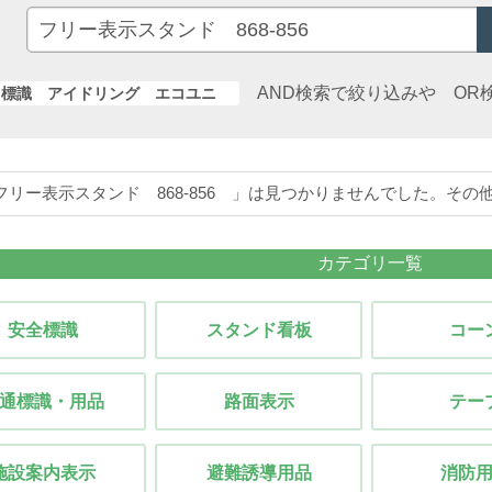
AND検索で絞り込みや OR
標識 アイドリング エコユニ
フリー表示スタンド 868-856 」は見つかりませんでした。そ
カテゴリ一覧
安全標識
スタンド看板
コー
通標識・用品
路面表示
テー
施設案内表示
避難誘導用品
消防