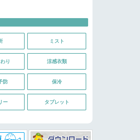
所
ミスト
まわり
涼感衣類
予防
保冷
リー
タブレット