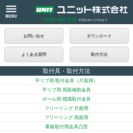
0120-490-336
平日8:30〜17:00まで
カタログ紹介
お問い合せ
ダウンロード
商品紹介
よくある質問
取付方法
企業情報
取付具・取付方法
平リブ用 取付金具（片面用）
サポート
平リブ用 両面補助金具
ポール用 標識取付金具
お知らせ
フリーリング 片面用
フリーリング 両面用
商品在庫照会
看板取付用金具凸型