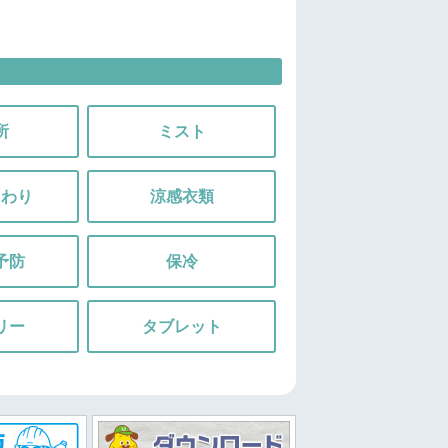
所
ミスト
まわり
涼感衣類
予防
保冷
リー
タブレット