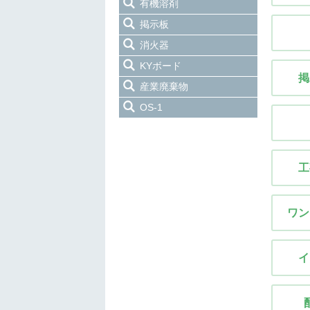
有機溶剤
掲示板
消火器
KYボード
掲
産業廃棄物
OS-1
工
ワン
イ