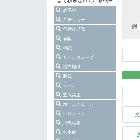
よく検索されている単語
表示板
ステッカー
例
危険物標識
看板
標識
サインキューブ
誘導標識
腕章
シール
立入禁止
ボールチェーン
ヘルメット
交
火気厳禁
熱中症