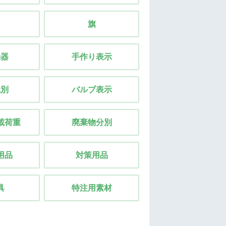
旗
機器
手作り表示
識別
バルブ表示
載荷重
廃棄物分別
用品
対策用品
具
特注用素材