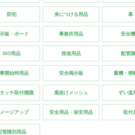
防犯
身につける用品
幕
示板・ボード
事務所用品
安全
ISO用品
推進用品
配管
事開始時用品
安全掲示板
重機・積
タッチ取付標識
風抜けメッシュ
ずい道
メージアップ
安全用品・保安用品
取付
配管識別用品