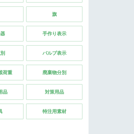
旗
機器
手作り表示
識別
バルブ表示
載荷重
廃棄物分別
用品
対策用品
具
特注用素材