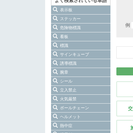
よく検索されている単語
表示板
ステッカー
例
危険物標識
看板
標識
サインキューブ
誘導標識
腕章
シール
立入禁止
火気厳禁
ボールチェーン
交
ヘルメット
熱中症