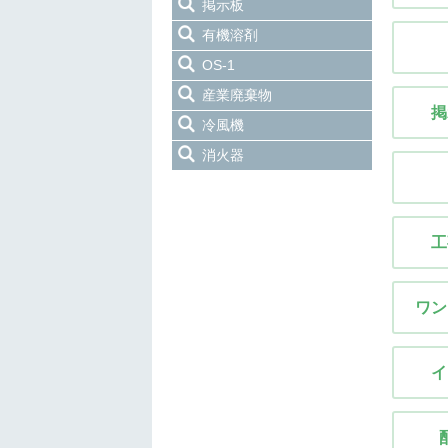
掲示板
有機溶剤
OS-1
産業廃棄物
掲
冷風機
消火器
工
ワン
イ