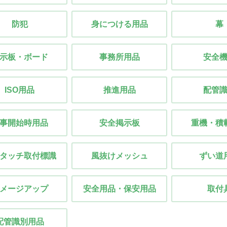
防犯
身につける用品
幕
示板・ボード
事務所用品
安全
ISO用品
推進用品
配管
事開始時用品
安全掲示板
重機・積
タッチ取付標識
風抜けメッシュ
ずい道
メージアップ
安全用品・保安用品
取付
配管識別用品