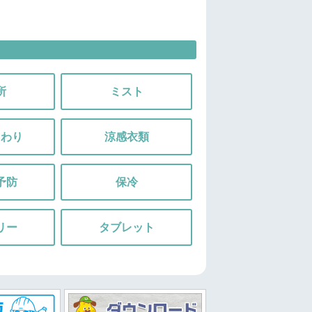
所
ミスト
まわり
涼感衣類
予防
保冷
リー
タブレット