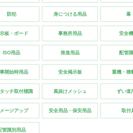
防犯
身につける用品
幕
示板・ボード
事務所用品
安全
ISO用品
推進用品
配管
事開始時用品
安全掲示板
重機・積
タッチ取付標識
風抜けメッシュ
ずい道
メージアップ
安全用品・保安用品
取付
配管識別用品