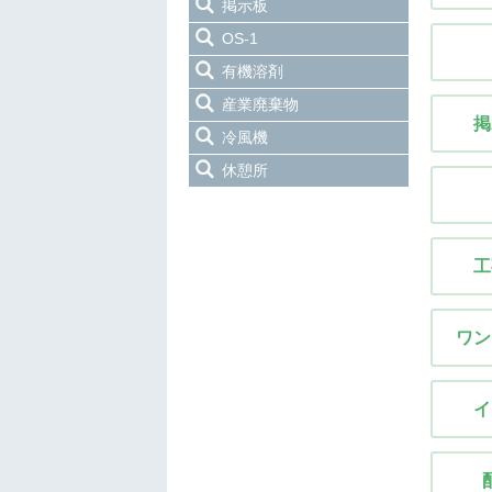
掲示板
OS-1
有機溶剤
産業廃棄物
掲
冷風機
休憩所
工
ワン
イ