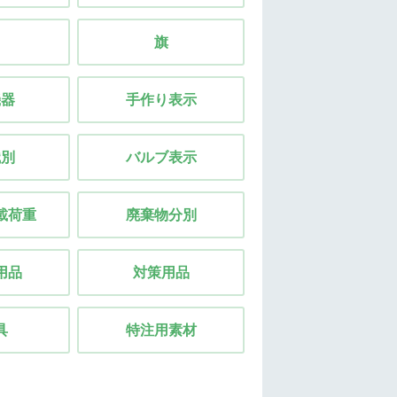
旗
機器
手作り表示
識別
バルブ表示
載荷重
廃棄物分別
用品
対策用品
具
特注用素材