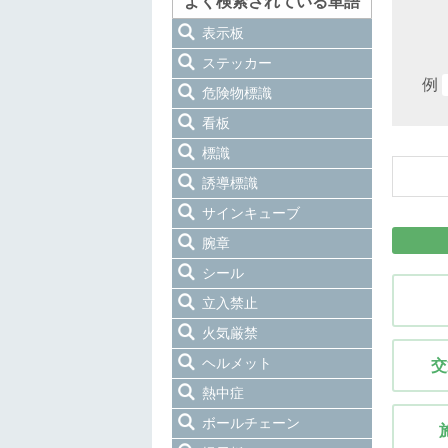
よく検索されている単語
表示板
ステッカー
例
危険物標識
看板
標識
誘導標識
サインキューブ
腕章
シール
立入禁止
火気厳禁
ヘルメット
交
熱中症
ボールチェーン