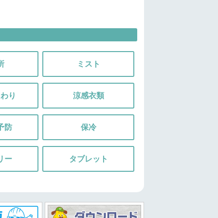
所
ミスト
まわり
涼感衣類
予防
保冷
リー
タブレット