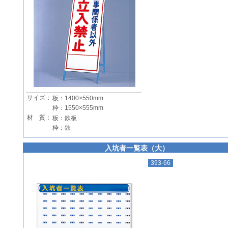
サイズ：
板：1400×550mm
枠：1550×555mm
材 質：
板：鉄板
枠：鉄
入坑者一覧表（大）
393-66