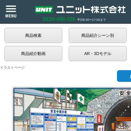
0120-490-336
平日8:30〜17:00まで
カタログ紹介
商品検索
商品紹介シーン別
商品紹介
商品紹介動画
AR・3Dモデル
企業情報
イラストページ
サポート
お知らせ
商品在庫照会