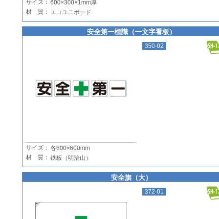
サイズ：
600×300×1mm厚
材 質：
エコユニボード
安全第一標識（一文字看板）
350-02
サイズ：
各600×600mm
材 質：
鉄板（明治山）
安全旗（大）
372-01