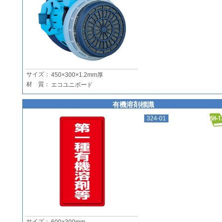
サイズ：
450×300×1.2mm厚
材 質：
エコユニボード
有機溶剤標識
324-01
サイズ：