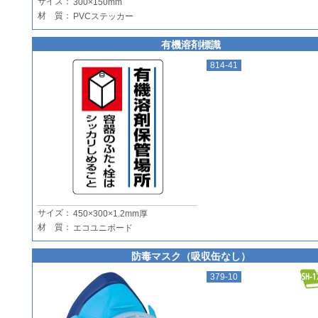
サイズ：
300×150mm
材 質：
PVCステッカー
有機溶剤標識
814-41
サイズ：
450×300×1.2mm厚
材 質：
エコユニボード
防毒マスク（吸収缶なし）
379-10