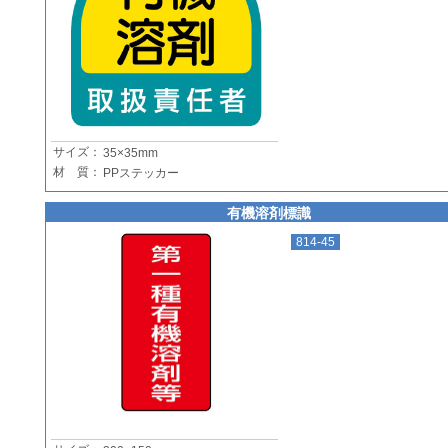
サイズ：
35×35mm
材 質：
PPステッカー
有機溶剤標識
814-45