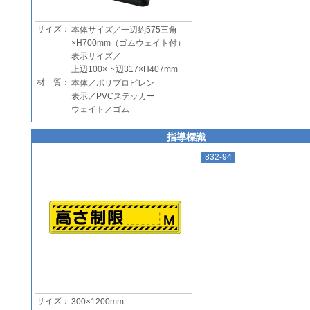
サイズ：
本体サイズ／一辺約575三角
×H700mm（ゴムウェイト付）
表示サイズ／
上辺100×下辺317×H407mm
材 質：
本体／ポリプロピレン
表示／PVCステッカー
ウェイト／ゴム
指導標識
832-94
サイズ：
300×1200mm