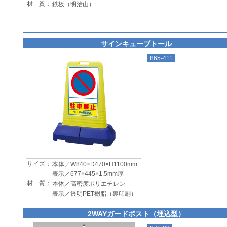
材 質：
鉄板（明治山）
サインキューブトール
865-411
サイズ：
本体／W840×D470×H1100mm
表示／677×445×1.5mm厚
材 質：
本体／高密度ポリエチレン
表示／透明PET樹脂（裏印刷）
2WAYガードポスト（埋込型）