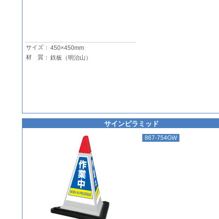
サイズ：
450×450mm
材 質：
鉄板（明治山）
サインピラミッド
867-754GW