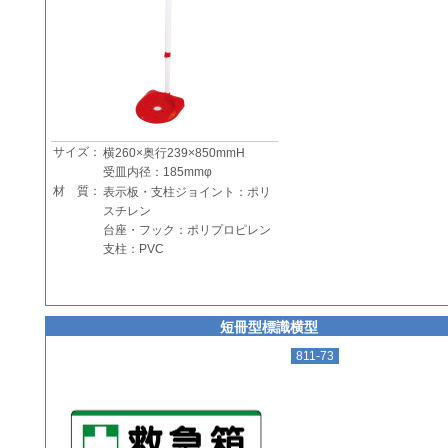
サイズ：
横260×奥行239×850mmH
受皿内径：185mmφ
材 質：
表示板・支柱ジョイント：ポリ
スチレン
台座・フック：ポリプロピレン
支柱：PVC
短冊型標識横型
811-73