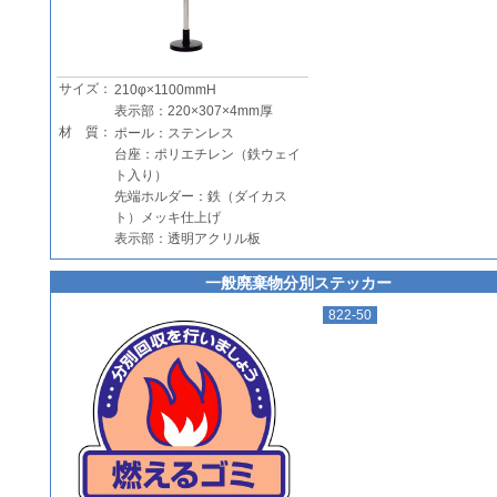
サイズ：
210φ×1100mmH
表示部：220×307×4mm厚
材 質：
ポール：ステンレス
台座：ポリエチレン（鉄ウェイ
ト入り）
先端ホルダー：鉄（ダイカス
ト）メッキ仕上げ
表示部：透明アクリル板
一般廃棄物分別ステッカー
822-50