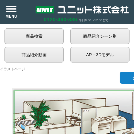
0120-490-336
平日8:30〜17:00まで
商品検索
商品紹介シーン別
カタログ紹介
商品紹介動画
AR・3Dモデル
商品紹介
イラストページ
企業情報
サポート
お知らせ
商品在庫照会