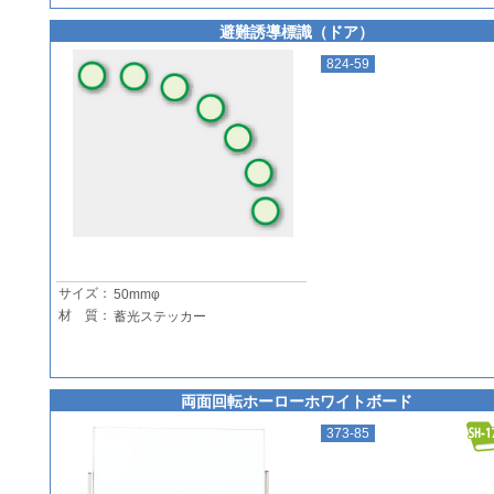
避難誘導標識（ドア）
824-59
サイズ：
50mmφ
材 質：
蓄光ステッカー
両面回転ホーローホワイトボード
373-85